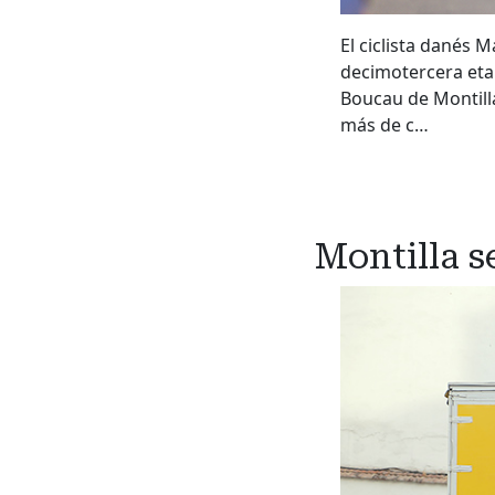
El ciclista danés 
decimotercera etap
Boucau de Montilla
más de c…
Montilla s