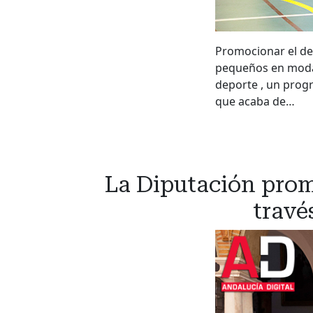
Promocionar el dep
pequeños en modali
deporte , un prog
que acaba de…
La Diputación promu
travé