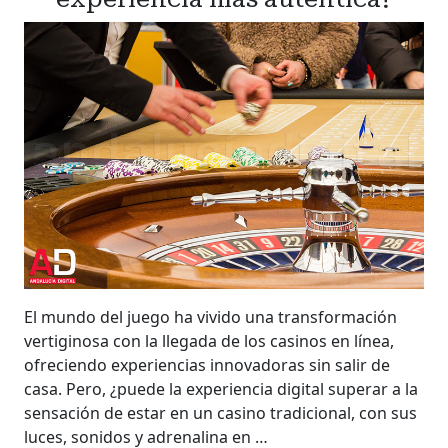
El mundo del juego ha vivido una transformación
vertiginosa con la llegada de los casinos en línea,
ofreciendo experiencias innovadoras sin salir de
casa. Pero, ¿puede la experiencia digital superar a la
sensación de estar en un casino tradicional, con sus
luces, sonidos y adrenalina en …