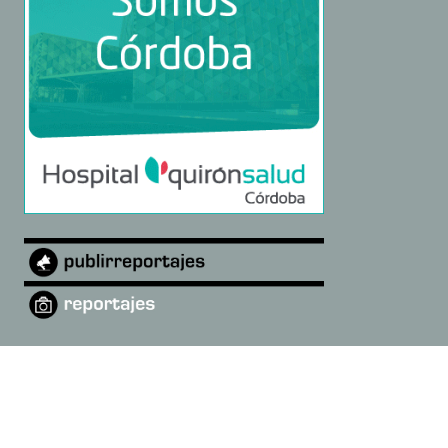
©
2026
Castro del Río Digital
·
Quiénes somos
·
diarioandaluciadigital@gmail.com
Designed by
Open Themes
&
Nahuatl.mx
.