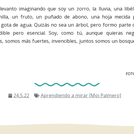
evanto imaginando que soy un zorro, la lluvia, una libélu
milla, un fruto, un puñado de abono, una hoja mecida p
gota de agua. Quizás no sea un árbol, pero formo parte 
dible pero esencial. Soy, como tú, aunque quieras neg
os, somos más fuertes, invencibles, juntos somos un bosque
FOT
24.5.22
Aprendiendo a mirar [Moi Palmero]