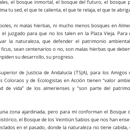
les, el bosque inmortal, el bosque del futuro, el bosque p
ma tu sed, el que te calienta, el que te relaja, el que te abriga
oles, ni malas hierbas, ni mucho menos bosques en Almer
el juzgado para que no los talen en la Plaza Vieja. Para 
ar la naturaleza, que defender el patrimonio ambiental
s ficus, sean centenarios o no, son malas hierbas que debe
mpiden su desarrollo, su progreso.
uperior de Justicia de Andalucía (TSJA), para los Amigos 
s Coloraos y de Ecologistas en Acción tienen “valor ambie
dad de vida” de los almerienses y “son parte del patri
una zona ajardinada, pero para mí conforman el Bosque de 
istórico, el Bosque de los Veintiún Sabios que nos han en
nclados en el pasado, donde la naturaleza no tiene cabida