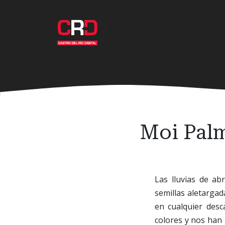
Ir
al
·
contenido
principal
Moi Palm
Las lluvias de ab
semillas aletargad
en cualquier desc
colores y nos han