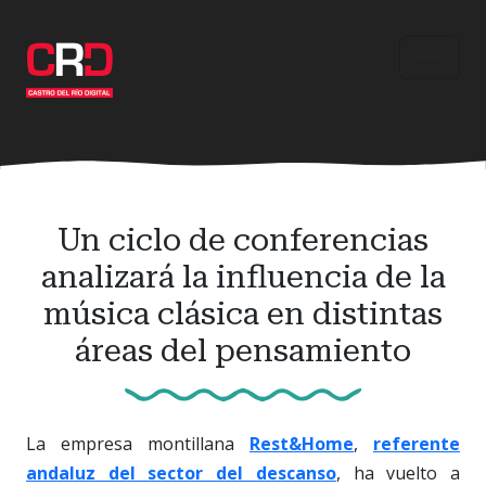
Ir
al
contenido
principal
Un ciclo de conferencias
analizará la influencia de la
música clásica en distintas
áreas del pensamiento
La empresa montillana
Rest&Home
,
referente
andaluz del sector del descanso
, ha vuelto a