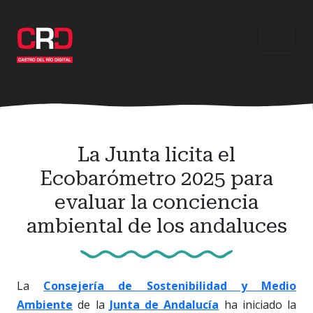
Ir
al
contenido
principal
La Junta licita el
Ecobarómetro 2025 para
evaluar la conciencia
ambiental de los andaluces
La
Consejería de Sostenibilidad y Medio
Ambiente
de la
Junta de Andalucía
ha iniciado la