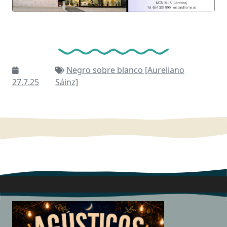
Negro sobre blanco [Aureliano
27.7.25
Sáinz]