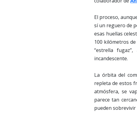
colaborador de
An
El proceso, aunque 
sí un reguero de p
esas huellas cele
100 kilómetros de 
“estrella fugaz”
incandescente.
La órbita del com
repleta de estos 
atmósfera, se va
parece tan cerca
pueden sobrevivir 