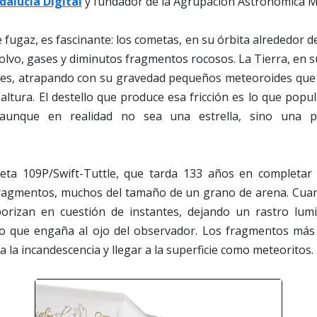
dalucía Digital
y fundador de la Agrupación Astronómica Mi
fugaz, es fascinante: los cometas, en su órbita alrededor de
olvo, gases y diminutos fragmentos rocosos. La Tierra, en su
stes, atrapando con su gravedad pequeños meteoroides que 
altura. El destello que produce esa fricción es lo que po
, aunque en realidad no sea una estrella, sino una p
eta 109P/Swift-Tuttle, que tarda 133 años en completar 
fragmentos, muchos del tamaño de un grano de arena. Cua
porizan en cuestión de instantes, dejando un rastro lum
no que engaña al ojo del observador. Los fragmentos más
a la incandescencia y llegar a la superficie como meteoritos.