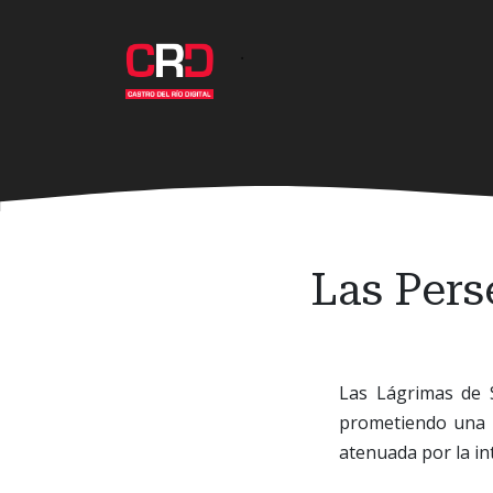
Ir
al
·
contenido
principal
Las Pers
Las Lágrimas de S
prometiendo una l
atenuada por la in