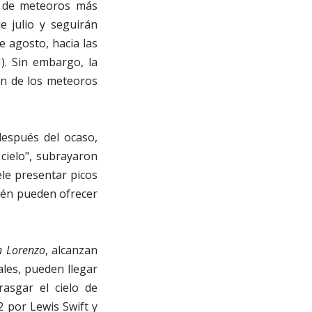
ia de meteoros más
e julio y seguirán
e agosto, hacia las
). Sin embargo, la
ión de los meteoros
después del ocaso,
cielo", subrayaron
ele presentar picos
bién pueden ofrecer
n Lorenzo
, alcanzan
ales, pueden llegar
asgar el cielo de
2 por Lewis Swift y