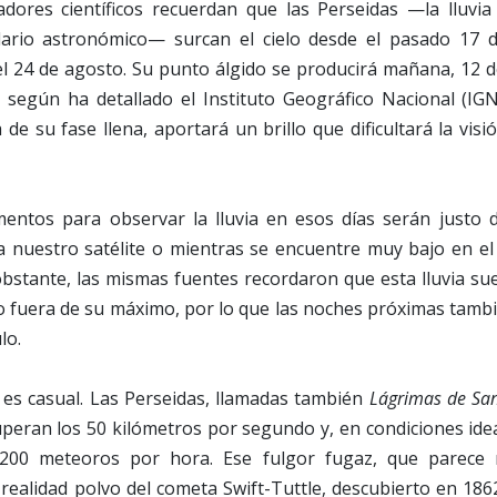
adores científicos recuerdan que las Perseidas —la lluv
dario astronómico— surcan el cielo desde el pasado 17 d
l 24 de agosto. Su punto álgido se producirá mañana, 12 d
, según ha detallado el Instituto Geográfico Nacional (IGN
a de su fase llena, aportará un brillo que dificultará la vis
ntos para observar la lluvia en esos días serán justo 
a nuestro satélite o mientras se encuentre muy bajo en el 
bstante, las mismas fuentes recordaron que esta lluvia su
so fuera de su máximo, por lo que las noches próximas tam
lo.
 es casual. Las Perseidas, llamadas también
Lágrimas de Sa
peran los 50 kilómetros por segundo y, en condiciones ide
200 meteoros por hora. Ese fulgor fugaz, que parece r
ealidad polvo del cometa Swift-Tuttle, descubierto en 186