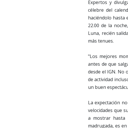
Expertos y divulg
célebre del calen
haciéndolo hasta e
22.00 de la noche
Luna, recién salid
más tenues.
"Los mejores mome
antes de que salg
desde el IGN. No o
de actividad inclu
un buen espectácu
La expectación no
velocidades que su
a mostrar hasta 
madrugada, es en r