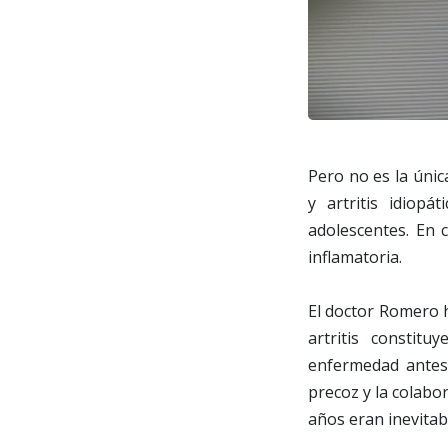
Pero no es la únic
y artritis idiopá
adolescentes. En 
inflamatoria.
El doctor Romero h
artritis constit
enfermedad antes 
precoz y la colabo
años eran inevitab