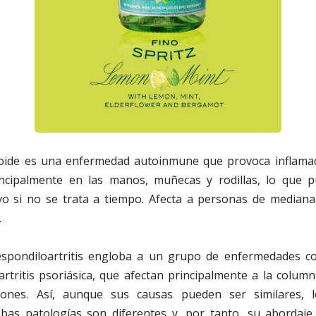
toide es una enfermedad autoinmune que provoca inflamac
rincipalmente en las manos, muñecas y rodillas, lo que
ivo si no se trata a tiempo. Afecta a personas de median
.
espondiloartritis engloba a un grupo de enfermedades co
artritis psoriásica, que afectan principalmente a la column
ciones. Así, aunque sus causas pueden ser similares, 
as patologías son diferentes y, por tanto, su abordaje