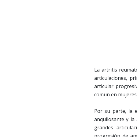
La artritis reuma
articulaciones, p
articular progres
común en mujeres
Por su parte, la 
anquilosante y la 
grandes articula
progresión de amb