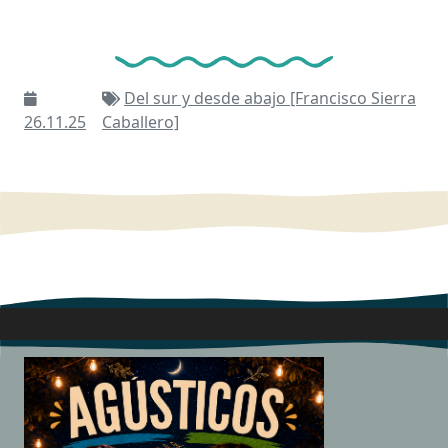
Del sur y desde abajo [Francisco Sierra
26.11.25
Caballero]