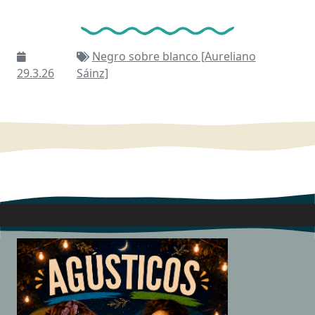
Negro sobre blanco [Aureliano
29.3.26
Sáinz]