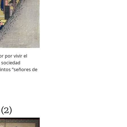
r por vivir el
a sociedad
tintos “señores de
(2)