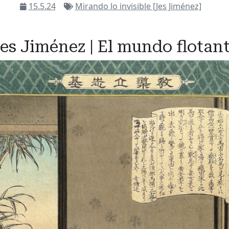
15.5.24
Mirando lo invisible [Jes Jiménez]
es Jiménez | El mundo flotan