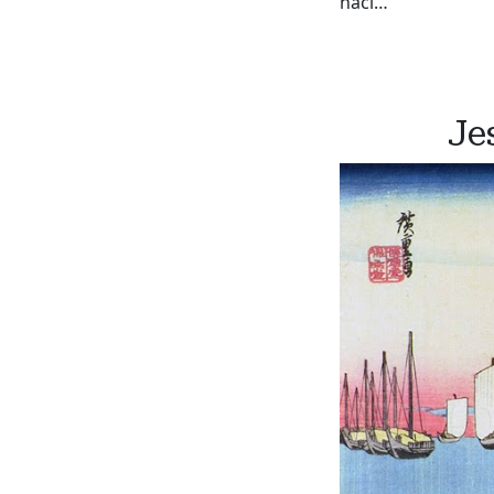
haci…
Je