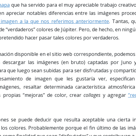
mapa
que ha servido para el muy apreciable trabajo creativ
en apreciar notables diferencias entre las imágenes proce
 imagen a la que nos referimos anteriormente
. Tantas, 
de “verdaderos” colores de Júpiter. Pero, de hecho, en nin
retendido hacer pasar tales colores por verdaderos.
rmación disponible en el sitio web correspondiente, podemo
 a descargar las imágenes (en bruto) captadas por Juno 
ara que luego sean subidas para ser disfrutadas y comparti
esamiento de imagen que les gustaría ver, especifican 
mágenes, resaltar determinada característica atmosférica 
 propias “mejoras” de color, crear
collages
y agregar
“re
ones se puede deducir que resulta aceptable una cierta in
 los colores. Probablemente porque el fin último de las im