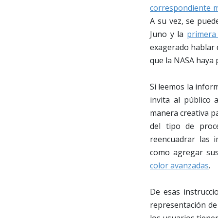
correspondiente 
A su vez, se pued
Juno y la
primera
exagerado hablar 
que la NASA haya p
Si leemos la info
invita al público
manera creativa p
del tipo de proc
reencuadrar las i
como agregar sus
color avanzadas
.
De esas instrucci
representación de