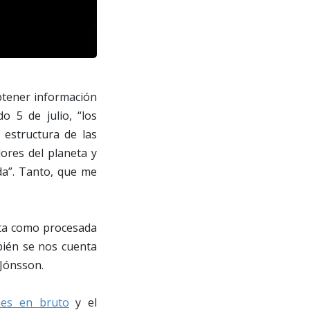
btener información
o 5 de julio, “los
 estructura de las
ores del planeta y
da”. Tanto, que me
nta como procesada
bién se nos cuenta
 Jónsson.
nes en bruto
y el