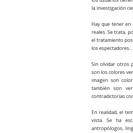
los usuarios tiene
la investigación ci
Hay que tener en c
reales. Se trata, p
el tratamiento pos
los espectadores…
Sin olvidar otros 
son los colores v
imagen son color
también son vers
contradictorias con
En realidad, el t
vista. Se ha esc
antropólogos, ling