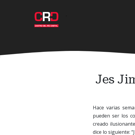
Ir
al
·
contenido
principal
Jes Ji
Hace varias sem
pueden ser los c
creado ilusionante
dice lo siguiente: 