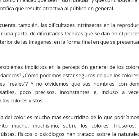
n como finalidad que sean “disfrutadas” y que contribuyan a
entífica que resulte atractiva al público en general.
uenta, también, las dificultades intrínsecas en la reproduc
or una parte, de dificultades técnicas que se dan en el proc
terior de las imágenes, en la forma final en que se present
problemas implícitos en la percepción general de los color
erdaderos? ¿Cómo podemos estar seguros de que los colore
es “reales”? Y no olvidemos que sus nombres, con dema
átiles, poco precisos, inconstantes e, incluso a vece
 los colores vistos.
ema del color es mucho más escurridizo de lo que podríamo
rito mucho, muchísimo, sobre los colores. Filósofos, 
üistas, físicos o psicólogos han tratado sobre la naturale