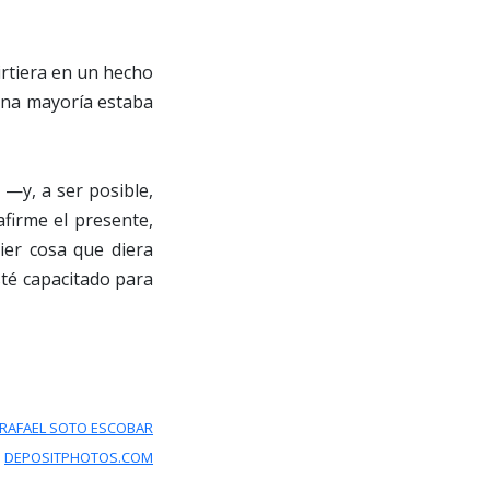
irtiera en un hecho
una mayoría estaba
—y, a ser posible,
firme el presente,
ier cosa que diera
sté capacitado para
RAFAEL SOTO ESCOBAR
:
DEPOSITPHOTOS.COM