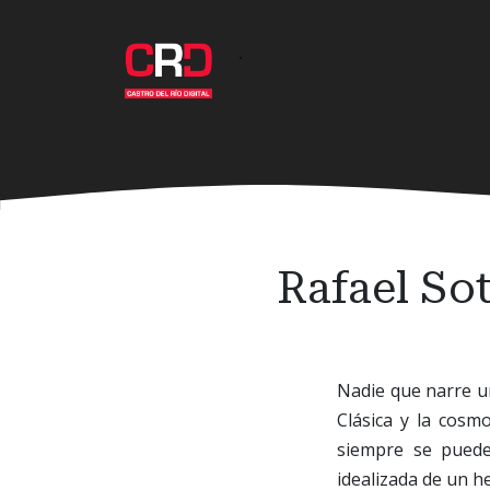
Ir
al
·
contenido
principal
Rafael Sot
Nadie que narre un
Clásica y la cosm
siempre se puede 
idealizada de un h