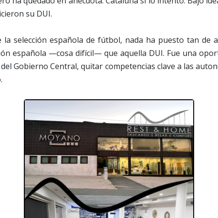
ero ha quedado en anécdota. Cataluña sí lo intentó. Bajo id
cieron su DUI.
de la selección española de fútbol, nada ha puesto tan de 
ción española —cosa difícil— que aquella DUI. Fue una opor
 del Gobierno Central, quitar competencias clave a las auto
.