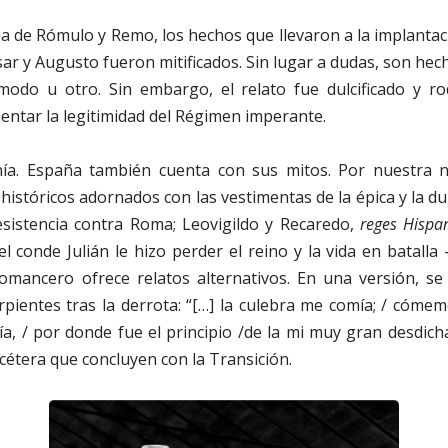
ia de Rómulo y Remo, los hechos que llevaron a la implantac
sar y Augusto fueron mitificados. Sin lugar a dudas, son he
modo u otro. Sin embargo, el relato fue dulcificado y 
entar la legitimidad del Régimen imperante.
a. España también cuenta con sus mitos. Por nuestra na
istóricos adornados con las vestimentas de la épica y la dulc
sistencia contra Roma; Leovigildo y Recaredo,
reges Hispa
el conde Julián le hizo perder el reino y la vida en batall
mancero ofrece relatos alternativos. En una versión, se
rpientes tras la derrota: “[…] la culebra me comía; / cómem
a, / por donde fue el principio /de la mi muy gran desdic
tcétera que concluyen con la Transición.