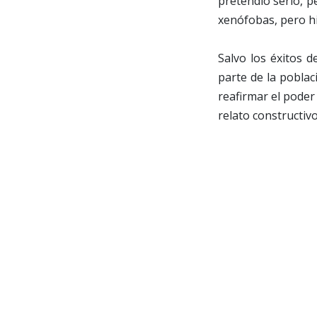
pretendió serlo, p
xenófobas, pero hi
Salvo los éxitos 
parte de la pobla
reafirmar el poder
relato constructivo