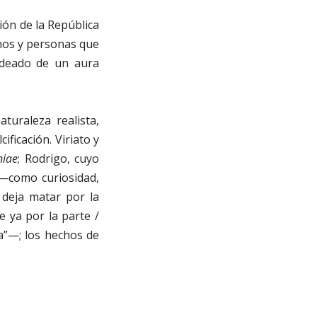
ión de la República
chos y personas que
rodeado de un aura
turaleza realista,
ificación. Viriato y
niae
; Rodrigo, cuyo
a —como curiosidad,
 deja matar por la
e ya por la parte /
ha”—; los hechos de